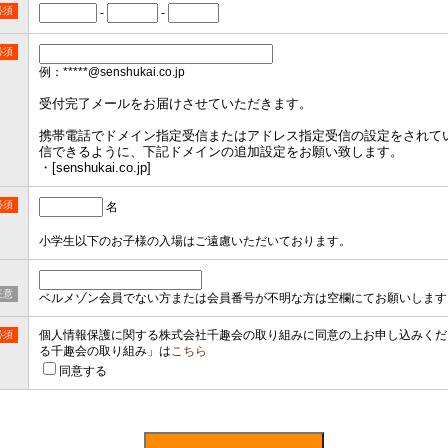
必須
-
-
必須
例：*****@senshukai.co.jp
受付完了メールをお届けさせていただきます。
携帯電話でドメイン指定受信またはアドレス指定受信の設定をされて
信できるように、下記ドメインの追加設定をお願い致します。
・[senshukai.co.jp]
必須
名
小学生以下のお子様の入場はご遠慮いただいております。
任意
ベルメゾン会員でない方または会員番号が不明な方は空欄にてお願いします
個人情報保護に関する株式会社千趣会の取り組みに同意の上お申し込みくだ
必須
る千趣会の取り組み」は
こちら
同意する