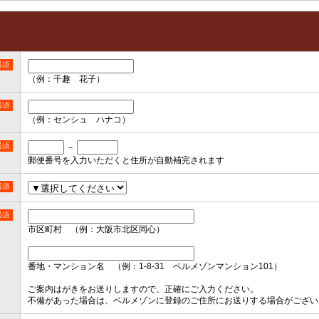
必須
（例：千趣 花子）
必須
（例：センシュ ハナコ）
必須
－
郵便番号を入力いただくと住所が自動補完されます
必須
必須
市区町村 （例：大阪市北区同心）
番地・マンション名 （例：1-8-31 ベルメゾンマンション101）
ご案内はがきをお送りしますので、正確にご入力ください。
不備があった場合は、ベルメゾンに登録のご住所にお送りする場合がござい