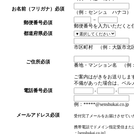
お名前（フリガナ）
必須
（例：センシュ ハナコ）
－
郵便番号
必須
郵便番号を入力いただくと
都道府県
必須
市区町村 （例：大阪市北
ご住所
必須
番地・マンション名 （例：1
ご案内はがきをお送りしま
不備があった場合は、ベル
電話番号
必須
-
-
例：*****@senshukai.co.jp
メールアドレス
必須
受付完了メールをお届けさせてい
携帯電話でドメイン指定受信また
・[senshukai.co.jp]