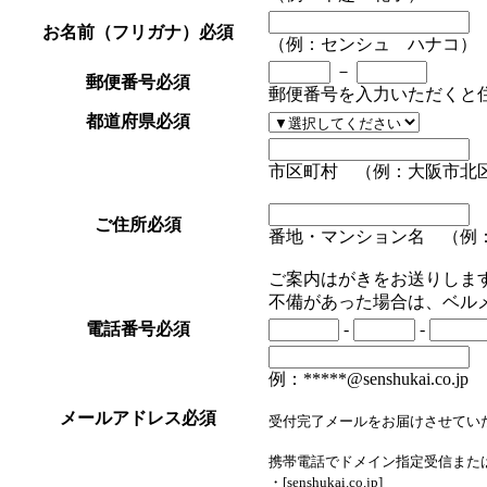
お名前（フリガナ）
必須
（例：センシュ ハナコ）
－
郵便番号
必須
郵便番号を入力いただくと
都道府県
必須
市区町村 （例：大阪市北
ご住所
必須
番地・マンション名 （例：1
ご案内はがきをお送りしま
不備があった場合は、ベル
電話番号
必須
-
-
例：*****@senshukai.co.jp
メールアドレス
必須
受付完了メールをお届けさせてい
携帯電話でドメイン指定受信また
・[senshukai.co.jp]