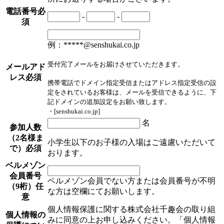
電話番号
必
-
-
須
例：*****@senshukai.co.jp
受付完了メールをお届けさせていただきます。
メールアド
レス
必須
携帯電話でドメイン指定受信またはアドレス指定受信の設
定をされているお客様は、メールを受信できるように、下
記ドメインの追加設定をお願い致します。
・[senshukai.co.jp]
名
参加人数
（2名様ま
小学生以下のお子様の入場はご遠慮いただいて
で）
必須
おります。
ベルメゾン
会員番号
ベルメゾン会員でない方または会員番号が不明
（9桁）
任
な方は空欄にてお願いします。
意
個人情報保護に関する株式会社千趣会の取り組
個人情報の
みに同意の上お申し込みください。「個人情報