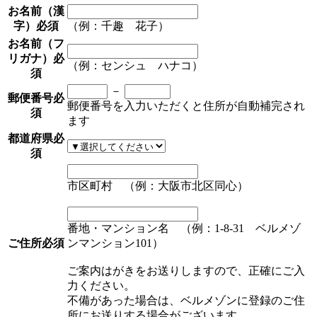
お名前（漢
字）
必須
（例：千趣 花子）
お名前（フ
リガナ）
必
（例：センシュ ハナコ）
須
－
郵便番号
必
郵便番号を入力いただくと住所が自動補完され
須
ます
都道府県
必
須
市区町村 （例：大阪市北区同心）
番地・マンション名 （例：1-8-31 ベルメゾ
ご住所
必須
ンマンション101）
ご案内はがきをお送りしますので、正確にご入
力ください。
不備があった場合は、ベルメゾンに登録のご住
所にお送りする場合がございます。