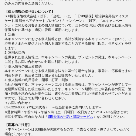
のみ入力内容をご送信ください。
【個人情報の取り扱いについて】
SBI損害保険株式会社（以下、「当社」）は、「【SBI損保】明治神宮外苑アイスス
ケート場 滑走ペアチケットプレゼントキャンペーン」（以下、「本キャンペー
ン」）に関わるお客さまの個人情報について、以下の取り扱い方針及び当社個人情報
保護方針に基づき、適切に管理・運用いたします。
1. 定義
本キャンペーンにおける個人情報とは、当社が実施する本キャンペーンにおいて、ご
応募者さまから提供された個人を識別することのできる情報（氏名、住所など）を指
します。
2. 利用の目的
提供された個人情報は、本キャンペーンの実施、プレゼントの発送、本キャンペーン
に関するお問い合わせへの対応に利用いたします。
3. 個人情報の第三者提供
本キャンペーンにおける個人情報は法令に基づく場合を除き、事前にご応募者さまの
同意を得ず、第三者に対し開示または提供をいたしません。
4. 個人情報の利用停止、開示・訂正・削除
当社が保有する、本キャンペーンにおける個人情報は、本キャンペーンが終了して一
定期間が経過した後に破棄いたします。キャンペーン期間中にご申告内容の変更・追
加・削除を求められた場合には、速やかにご要望に応じた措置を取らせていただきま
すので、下記までお問い合わせください。
＜お問い合わせ＞
03-6229-0060（本社大代表） ～担当部署をご案内いたします～
※受付時間：午前９時～午後５時（土・日曜日、祝日および12/31～1/3を除きます）
※耳や言葉の不自由な方は「
SBI損保の手話・筆談サービス
」をご利用ください。
【応募のご注意】
・本キャンペーンはSBI損保が実施するもので、予告なく変更・終了させていただく
場合がございます。