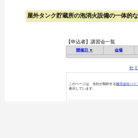
屋外タンク貯蔵所の泡消火設備の一体的
【申込者】講習会一覧
開催日 ▼
会場
セ
このページは、当社が契約する
株式会社パイ
表示しています。