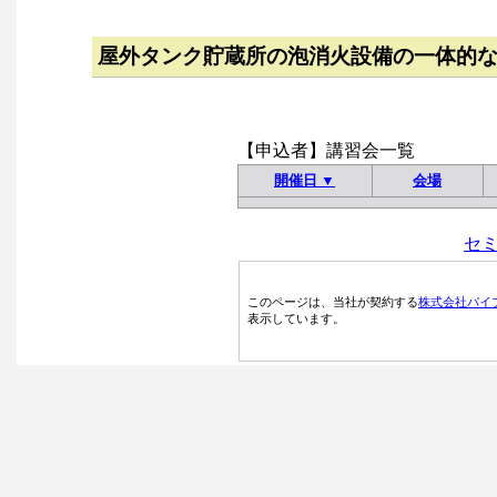
屋外タンク貯蔵所の泡消火設備の一体的
【申込者】講習会一覧
開催日 ▼
会場
セ
このページは、当社が契約する
株式会社パイ
表示しています。