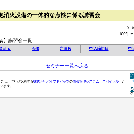
泡消火設備の一体的な点検に係る講習会
0
-
0
者】講習会一覧
催日 ▲
会場
定員数
申込締切日
申
セミナー一覧へ戻る
ージは、当社が契約する
株式会社パイプドビッツ
の
情報管理システム「スパイラル」
が
ています。