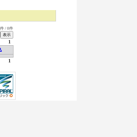
件 /
0
件
1
込
1