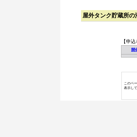
屋外タンク貯蔵所の
【申込
開
このペ
表示し