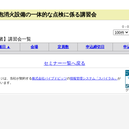
泡消火設備の一体的な点検に係る講習会
0
-
0
者】講習会一覧
催日 ▲
会場
定員数
申込締切日
申
セミナー一覧へ戻る
ージは、当社が契約する
株式会社パイプドビッツ
の
情報管理システム「スパイラル」
が
ています。