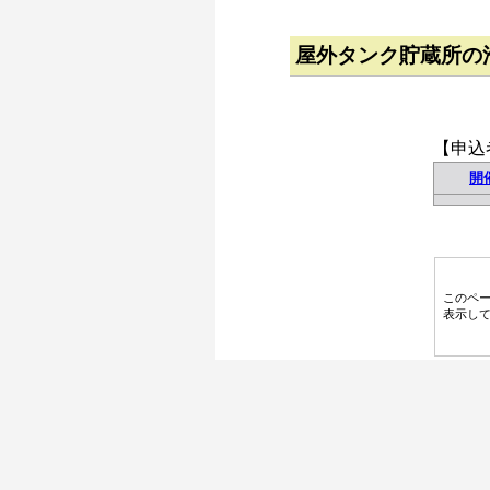
屋外タンク貯蔵所の
【申込
開
このペ
表示し