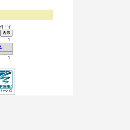
件 /
0
件
1
込
1