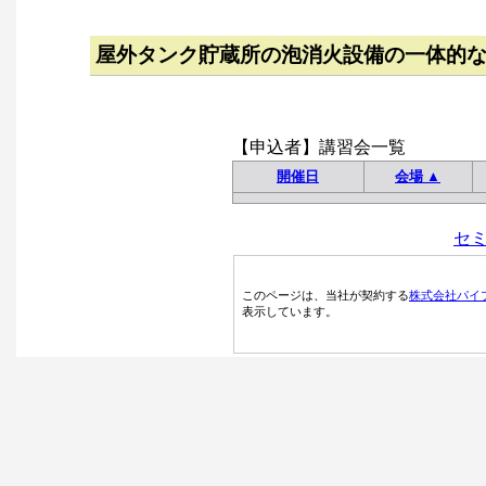
屋外タンク貯蔵所の泡消火設備の一体的
【申込者】講習会一覧
開催日
会場 ▲
セ
このページは、当社が契約する
株式会社パイ
表示しています。