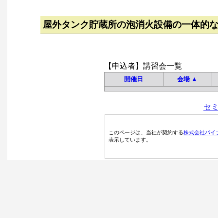
屋外タンク貯蔵所の泡消火設備の一体的
【申込者】講習会一覧
開催日
会場 ▲
セ
このページは、当社が契約する
株式会社パイ
表示しています。