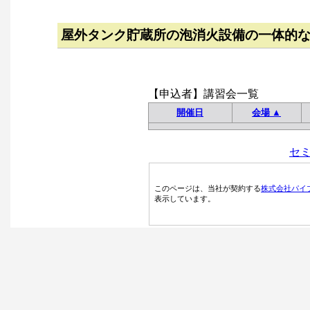
屋外タンク貯蔵所の泡消火設備の一体的
【申込者】講習会一覧
開催日
会場 ▲
セ
このページは、当社が契約する
株式会社パイ
表示しています。