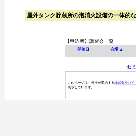
屋外タンク貯蔵所の泡消火設備の一体的
【申込者】講習会一覧
開催日
会場 ▲
セ
このページは、当社が契約する
株式会社パイ
表示しています。