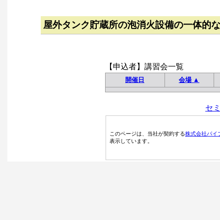
屋外タンク貯蔵所の泡消火設備の一体的
【申込者】講習会一覧
開催日
会場 ▲
セ
このページは、当社が契約する
株式会社パイ
表示しています。