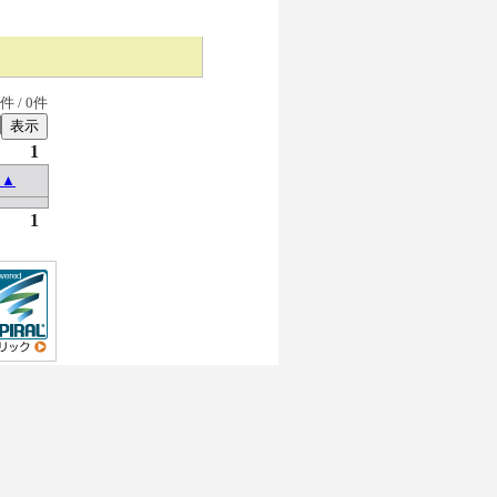
件 /
0
件
1
 ▲
1