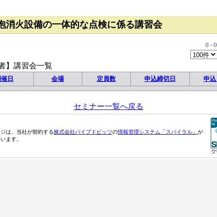
泡消火設備の一体的な点検に係る講習会
0
-
0
者】講習会一覧
開催日
会場
定員数
申込締切日
申込
セミナー一覧へ戻る
ージは、当社が契約する
株式会社パイプドビッツ
の
情報管理システム「スパイラル」
が
ています。