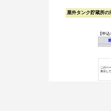
屋外タンク貯蔵所の
【申込
このペ
表示し