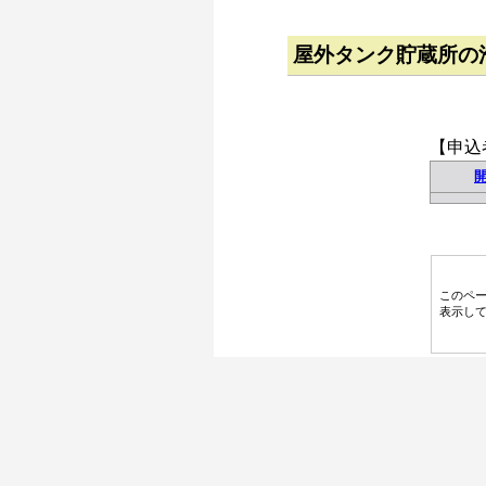
屋外タンク貯蔵所の
【申込
このペ
表示し