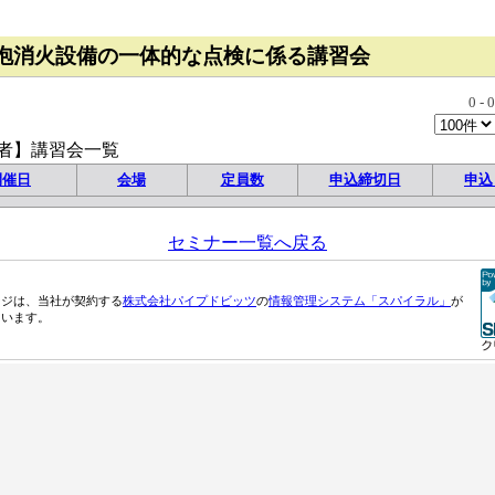
泡消火設備の一体的な点検に係る講習会
0
-
0
者】講習会一覧
開催日
会場
定員数
申込締切日
申込
セミナー一覧へ戻る
ージは、当社が契約する
株式会社パイプドビッツ
の
情報管理システム「スパイラル」
が
ています。