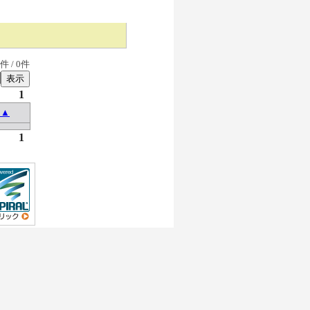
件 /
0
件
1
 ▲
1