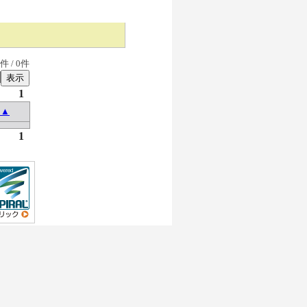
件 /
0
件
1
 ▲
1