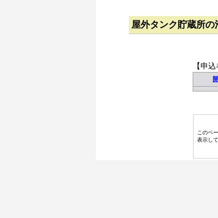
屋外タンク貯蔵所の
【申込
このペ
表示し