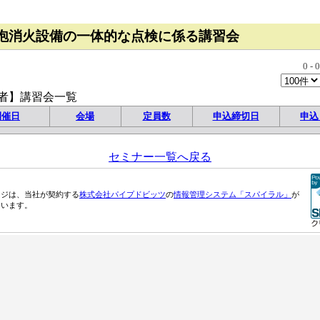
泡消火設備の一体的な点検に係る講習会
0
-
0
者】講習会一覧
開催日
会場
定員数
申込締切日
申込
セミナー一覧へ戻る
ージは、当社が契約する
株式会社パイプドビッツ
の
情報管理システム「スパイラル」
が
ています。